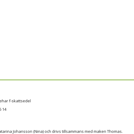
ehar f-skattsedel
6 14
atarina Johansson (Nina) och drivs tillsammans med maken Thomas.