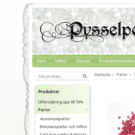
Hem
Villkor
Om oss
Produktinformatio
Startsida
Pärlor
Produkter
Utförsäljning upp till 70%
Pärlor
Aluminiumpärlor
Bokstavspärlor och siffror
Cat's Eye-pärlor (kattöga)