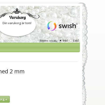
Varukorg
Din varukorg är tom!
Moms visas:
Inkl
Exkl
lined 2 mm
org »