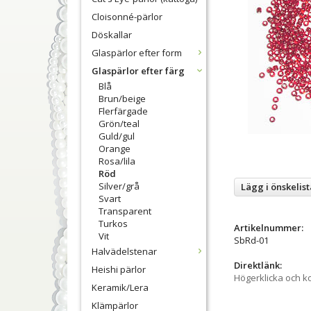
Cloisonné-pärlor
Döskallar
Glaspärlor efter form
Glaspärlor efter färg
Blå
Brun/beige
Flerfärgade
Grön/teal
Guld/gul
Orange
Rosa/lila
Röd
Silver/grå
Lägg i önskelist
Svart
Transparent
Turkos
Artikelnummer:
Vit
SbRd-01
Halvädelstenar
Direktlänk:
Heishi pärlor
Högerklicka och k
Keramik/Lera
Klämpärlor