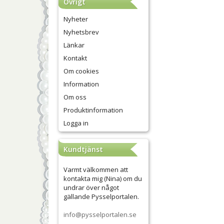
Övrigt
Nyheter
Nyhetsbrev
Länkar
Kontakt
Om cookies
Information
Om oss
Produktinformation
Logga in
Kundtjänst
Varmt välkommen att
kontakta mig (Nina) om du
undrar över något
gällande Pysselportalen.
info@pysselportalen.se