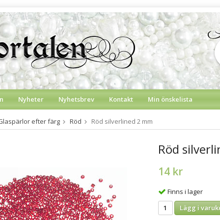
n
Nyheter
Nyhetsbrev
Kontakt
Min önskelista
Glaspärlor efter färg
Röd
Röd silverlined 2 mm
Röd silver
14 kr
Finns i lager
Lägg i varuk