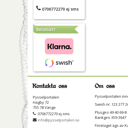
0706772270 ej sms
Betalsätt
Kontakta oss
Om oss
Pysselportalen inn
Pysselportalen
Hagby 72
Swish nr: 123 277 2
755 78 Vänge
Plusgiro 49 40 69-8
0706772270 ej sms
Bankgiro 359-3647
info@pysselportalen.se
Företaget ägs av K