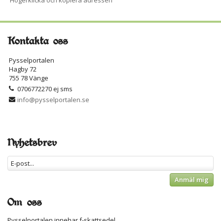
Högerklicka och kopiera adressen
Kontakta oss
Pysselportalen
Hagby 72
755 78 Vänge
0706772270 ej sms
info@pysselportalen.se
Nyhetsbrev
Anmäl mig
Om oss
Pysselportalen innehar f-skattsedel