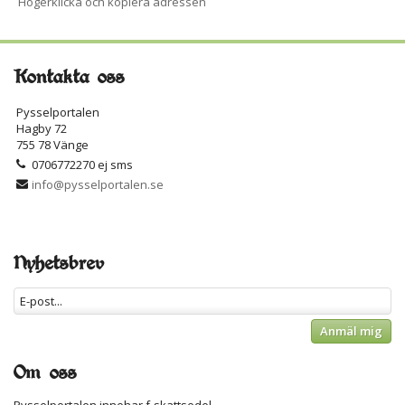
Högerklicka och kopiera adressen
Kontakta oss
Pysselportalen
Hagby 72
755 78 Vänge
0706772270 ej sms
info@pysselportalen.se
Nyhetsbrev
Anmäl mig
Om oss
Pysselportalen innehar f-skattsedel