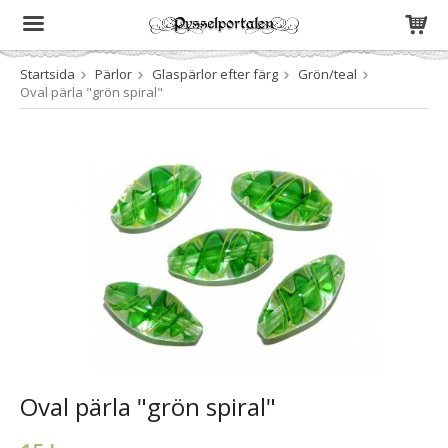
Startsida
Pärlor
Glaspärlor efter färg
Grön/teal
Produkten har blivit tillagd i varukorgen
Oval pärla "grön spiral"
Oval pärla "grön spiral"