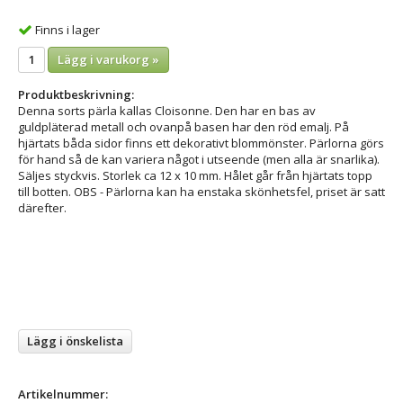
Finns i lager
Lägg i varukorg »
Produktbeskrivning:
Denna sorts pärla kallas Cloisonne. Den har en bas av
guldpläterad metall och ovanpå basen har den röd emalj. På
hjärtats båda sidor finns ett dekorativt blommönster. Pärlorna görs
för hand så de kan variera något i utseende (men alla är snarlika).
Säljes styckvis. Storlek ca 12 x 10 mm. Hålet går från hjärtats topp
till botten. OBS - Pärlorna kan ha enstaka skönhetsfel, priset är satt
därefter.
Lägg i önskelista
Artikelnummer: