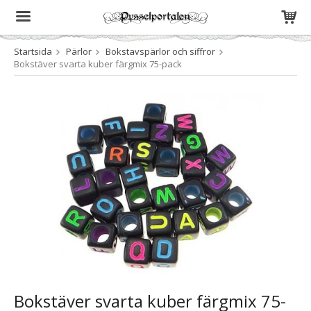
Startsida
Pärlor
Bokstavspärlor och siffror
Produkten har blivit tillagd i varukorgen
Bokstäver svarta kuber färgmix 75-pack
Bokstäver svarta kuber färgmix 75-