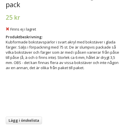
pack
25 kr
Finns ej i lagret
Produktbeskrivning:
Kubformade bokstavspärlor i svart akryl med bokstäver i glada
färger. Säljs i förpackning med 75 st. De är slumpvis packade så
vilka bokstäver och färger som är med i påsen varierar från påse
till påse (å, ä och ö finns inte). Storlek ca 6 mm, hålet är drygt 3,5
mm. OBS - det kan finnas flera av vissa bokstäver och inte någon
av en annan, det är olika från paket till paket.
Lägg i önskelista