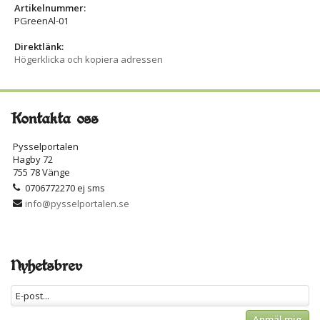
Artikelnummer:
PGreenAl-01
Direktlänk:
Högerklicka och kopiera adressen
Kontakta oss
Pysselportalen
Hagby 72
755 78 Vänge
0706772270 ej sms
info@pysselportalen.se
Nyhetsbrev
Anmäl mig