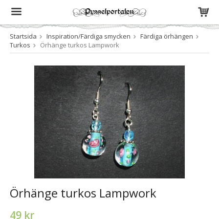
Startsida
Inspiration/Färdiga smycken
Färdiga örhängen
Produkten har blivit tillagd i varukorgen
Turkos
Örhänge turkos Lampwork
Örhänge turkos Lampwork
49 kr