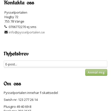
Kontakta oss
Pysselportalen
Hagby 72
755 78 Vänge
0706772270 ej sms
info@pysselportalen.se
Nyhetsbrev
Anmäl mig
Om oss
Pysselportalen innehar f-skattsedel
Swish nr: 123 277 26 14
Plusgiro 49 40 69-8
Bankgiro 359-3647