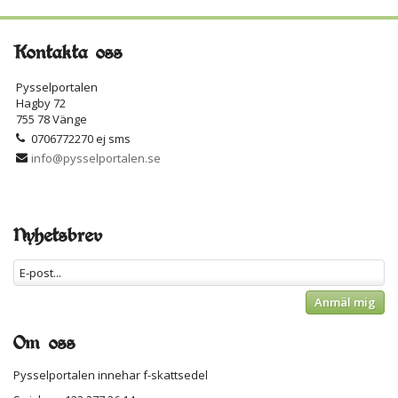
Kontakta oss
Pysselportalen
Hagby 72
755 78 Vänge
0706772270 ej sms
info@pysselportalen.se
Nyhetsbrev
Anmäl mig
Om oss
Pysselportalen innehar f-skattsedel