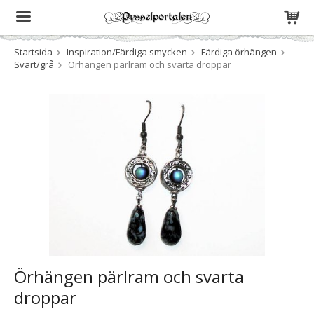
Startsida
Inspiration/Färdiga smycken
Färdiga örhängen
Produkten har blivit tillagd i varukorgen
Svart/grå
Örhängen pärlram och svarta droppar
Örhängen pärlram och svarta
droppar