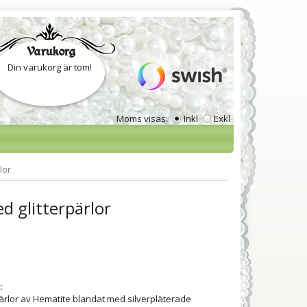
Varukorg
Din varukorg är tom!
Moms visas:
Inkl
Exkl
lor
d glitterpärlor
:
ärlor av Hematite blandat med silverpläterade