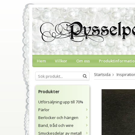
Hem
Villkor
Om oss
Produktinformatio
Startsida
Inspirati
Produkter
Utförsäljning upp till 70%
Pärlor
Berlocker och hängen
Band, tråd och wire
Smyckesdelar av metall