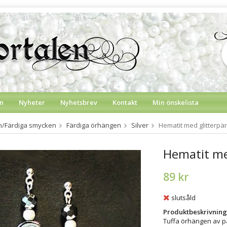
n
Nyheter
Nyhetsbrev
Kontakt
Min önskelista
on/Färdiga smycken
Färdiga örhängen
Silver
Hematit med glitterpär
Hematit me
89 kr
slutsåld
Produktbeskrivning
Tuffa örhängen av p