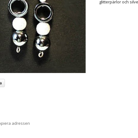
glitterpärlor och sil
a
opiera adressen