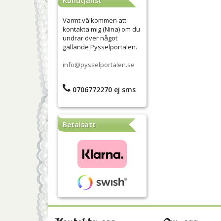
Kundtjänst
Varmt välkommen att
kontakta mig (Nina) om du
undrar över något
gällande Pysselportalen.
info@pysselportalen.se
0706772270 ej sms
Betalsätt