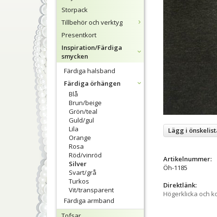
Storpack
Tillbehör och verktyg
Presentkort
Inspiration/Färdiga
smycken
Färdiga halsband
Färdiga örhängen
Blå
Brun/beige
Grön/teal
Guld/gul
Lila
Lägg i önskelist
Orange
Rosa
Röd/vinröd
Artikelnummer:
Silver
Öh-1185
Svart/grå
Turkos
Direktlänk:
Vit/transparent
Högerklicka och k
Färdiga armband
Tofsar