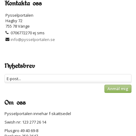
Kontakta oss
Pysselportalen
Hagby 72
755 78 Vänge
0706772270 ej sms
info@pysselportalen.se
Nyhetsbrev
Anmäl mig
Om oss
Pysselportalen innehar f-skattsedel
Swish nr: 123 277 26 14
Plusgiro 49 40 69-8
Bankgiro 359-3647