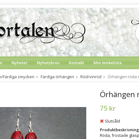
n
Nyheter
Nyhetsbrev
Kontakt
Min önskelista
on/Färdiga smycken
Färdiga örhängen
Röd/vinröd
Örhängen röda m
Örhängen r
75 kr
Slutsåld
Produktbeskrivning
Röda, frostade glasp