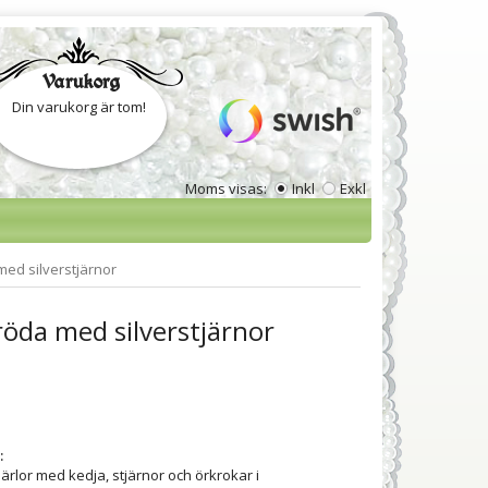
Varukorg
Din varukorg är tom!
Moms visas:
Inkl
Exkl
ed silverstjärnor
öda med silverstjärnor
:
ärlor med kedja, stjärnor och örkrokar i