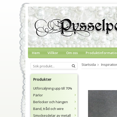
Hem
Villkor
Om oss
Produktinformatio
Startsida
Inspirati
Produkter
Utförsäljning upp till 70%
Pärlor
Berlocker och hängen
Band, tråd och wire
Smyckesdelar av metall