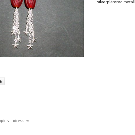
silverpläterad metal
a
opiera adressen