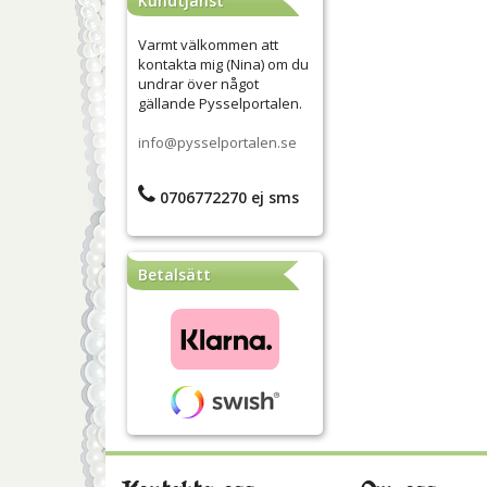
Kundtjänst
Varmt välkommen att
kontakta mig (Nina) om du
undrar över något
gällande Pysselportalen.
info@pysselportalen.se
0706772270 ej sms
Betalsätt