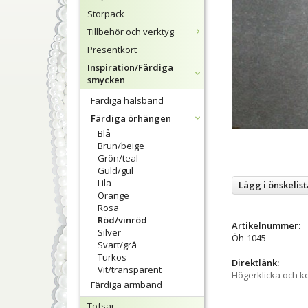
Storpack
Tillbehör och verktyg
Presentkort
Inspiration/Färdiga
smycken
Färdiga halsband
Färdiga örhängen
Blå
Brun/beige
Grön/teal
Guld/gul
Lila
Lägg i önskelist
Orange
Rosa
Röd/vinröd
Artikelnummer:
Silver
Öh-1045
Svart/grå
Turkos
Direktlänk:
Vit/transparent
Högerklicka och k
Färdiga armband
Tofsar