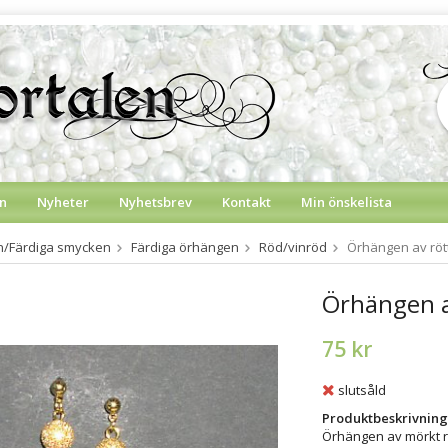
n
Nyheter
Nyhetsbrev
Kontakt
Min önskelista
on/Färdiga smycken
Färdiga örhängen
Röd/vinröd
Örhängen av rött
Örhängen av
75 kr
slutsåld
Produktbeskrivning
Örhängen av mörkt rö