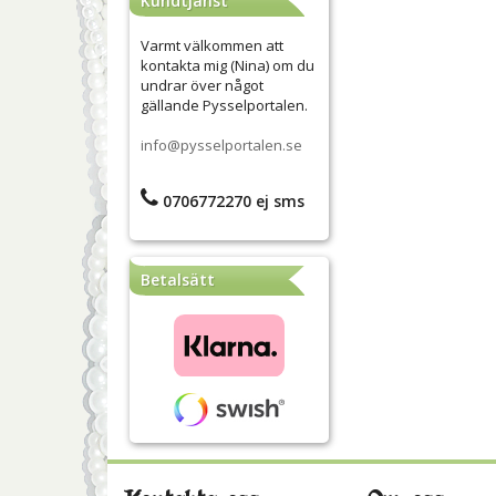
Kundtjänst
Varmt välkommen att
kontakta mig (Nina) om du
undrar över något
gällande Pysselportalen.
info@pysselportalen.se
0706772270 ej sms
Betalsätt