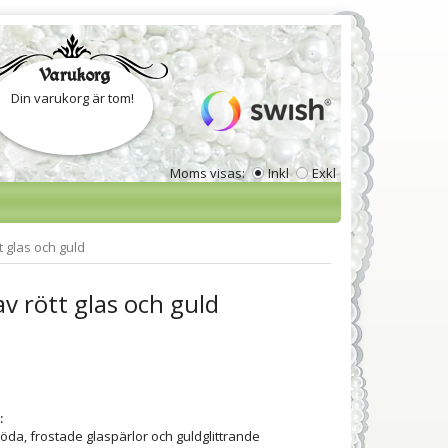
Varukorg
Din varukorg är tom!
Moms visas:
Inkl
Exkl
 glas och guld
 rött glas och guld
:
da, frostade glaspärlor och guldglittrande