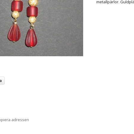
metallpärlor. Guldpl
a
opiera adressen