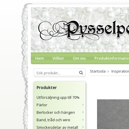
Hem
Villkor
Om oss
Produktinformatio
Startsida
Inspirati
Produkter
Utförsäljning upp till 70%
Pärlor
Berlocker och hängen
Band, tråd och wire
Smyckesdelar av metall