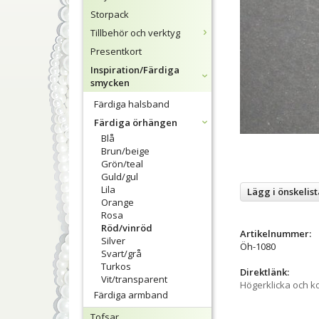
Storpack
Tillbehör och verktyg
Presentkort
Inspiration/Färdiga
smycken
Färdiga halsband
Färdiga örhängen
Blå
Brun/beige
Grön/teal
Guld/gul
Lila
Lägg i önskelist
Orange
Rosa
Röd/vinröd
Artikelnummer:
Silver
Öh-1080
Svart/grå
Turkos
Direktlänk:
Vit/transparent
Högerklicka och k
Färdiga armband
Tofsar