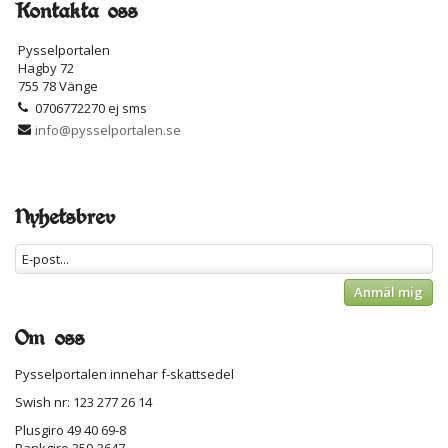
Kontakta oss
Pysselportalen
Hagby 72
755 78 Vänge
0706772270 ej sms
info@pysselportalen.se
Nyhetsbrev
Anmäl mig
Om oss
Pysselportalen innehar f-skattsedel
Swish nr: 123 277 26 14
Plusgiro 49 40 69-8
Bankgiro 359-3647