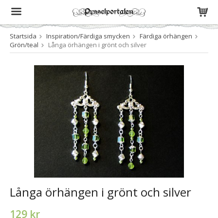
Startsida
Inspiration/Färdiga smycken
Färdiga örhängen
Produkten har blivit tillagd i varukorgen
Grön/teal
Långa örhängen i grönt och silver
Långa örhängen i grönt och silver
129 kr