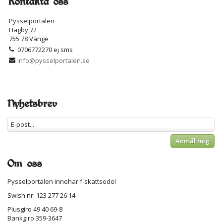
Kontakta oss
Pysselportalen
Hagby 72
755 78 Vänge
0706772270 ej sms
info@pysselportalen.se
Nyhetsbrev
Anmäl mig
Om oss
Pysselportalen innehar f-skattsedel
Swish nr: 123 277 26 14
Plusgiro 49 40 69-8
Bankgiro 359-3647