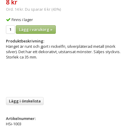
8 kr
Ord. 14 kr. Du sparar 6 kr (43%)
Finns i lager
Lägg i varukorg »
Produktbeskrivning:
Hänget är runt och gjort i nickelfri, silverpläterad metall (mörk
silver). Det har ett dekorativt, utstansat mönster. Säljes styckvis.
Storlek ca 35 mm.
Lägg i önskelista
Artikelnummer:
HSi-1003