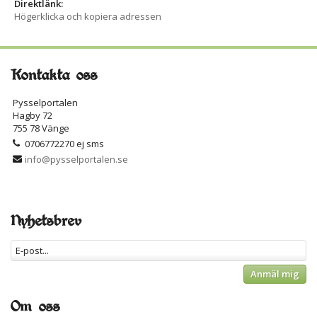
Direktlänk:
Högerklicka och kopiera adressen
Kontakta oss
Pysselportalen
Hagby 72
755 78 Vänge
0706772270 ej sms
info@pysselportalen.se
Nyhetsbrev
Anmäl mig
Om oss