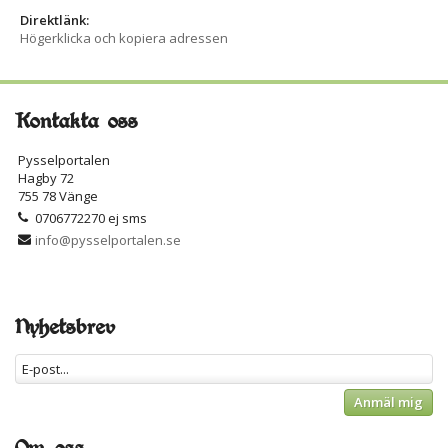
Direktlänk:
Högerklicka och kopiera adressen
Kontakta oss
Pysselportalen
Hagby 72
755 78 Vänge
0706772270 ej sms
info@pysselportalen.se
Nyhetsbrev
Anmäl mig
Om oss