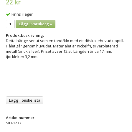
22 kr
Finns i lager
Lägg i varukorg »
Produktbeskrivning:
Detta hänge ser ut som en tand/klo med ett döskallehuvud upptill.
Hålet går genom huvudet. Materialet är nickelfri, silverpläterad
metall (antik silver). Priset avser 12 st. Längden är ca 17 mm,
tjockleken 3,2 mm.
Lägg i önskelista
Artikelnummer:
SiH-1237