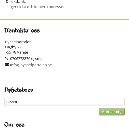
Direktlänk:
Högerklicka och kopiera adressen
Kontakta oss
Pysselportalen
Hagby 72
755 78 Vänge
0706772270 ej sms
info@pysselportalen.se
Nyhetsbrev
Anmäl mig
Om oss