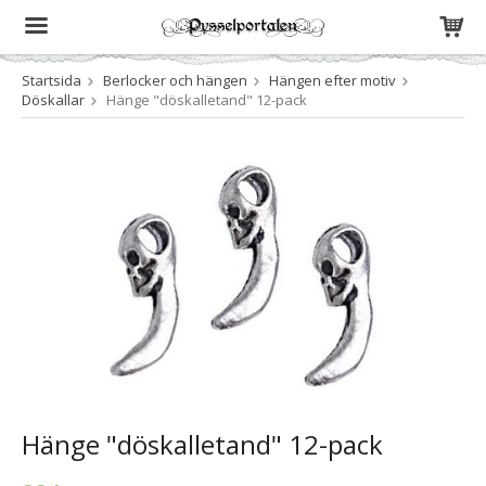
Startsida
Berlocker och hängen
Hängen efter motiv
Produkten har blivit tillagd i varukorgen
Döskallar
Hänge "döskalletand" 12-pack
Hänge "döskalletand" 12-pack