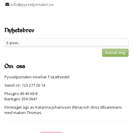
info@pysselportalen.se
Nyhetsbrev
Anmäl mig
Om oss
Pysselportalen innehar f-skattsedel
Swish nr: 123 277 26 14
Plusgiro 49 40 69-8
Bankgiro 359-3647
Företaget ägs av Katarina Johansson (Nina) och drivs tillsammans
med maken Thomas.