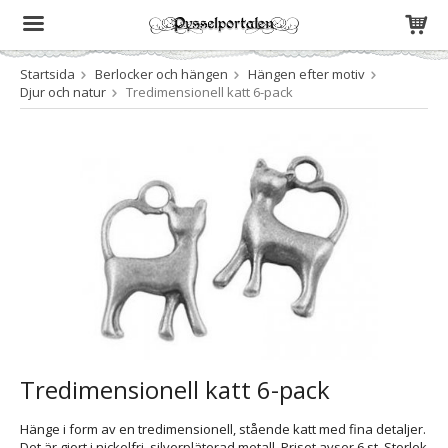
Startsida
Berlocker och hängen
Hängen efter motiv
Produkten har blivit tillagd i varukorgen
Djur och natur
Tredimensionell katt 6-pack
Tredimensionell katt 6-pack
Hänge i form av en tredimensionell, stående katt med fina detaljer.
Det är gjort i nickelfri, silverpläterad metall. Priset avser 6 st. Storlek