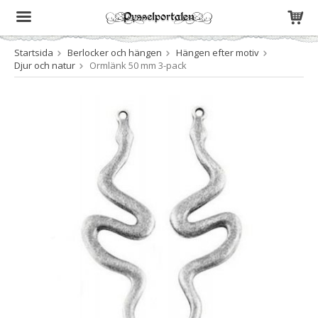
Startsida
Berlocker och hängen
Hängen efter motiv
Produkten har blivit tillagd i varukorgen
Djur och natur
Ormlänk 50 mm 3-pack