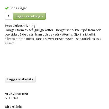
Finns i lager
Lägg i varukorg »
Produktbeskrivning:
Hänge i form av två gulliga katter. Hänget ser olika ut på fram-och
baksida då de visar fram och bak på katterna. Gjort i nickelfri,
silverpläterad metall (antik silver). Priset avser 3 st. Storlek ca 15 x
23 mm.
Lägg i önskelista
Artikelnummer:
SiH-1260
Direktlänk: