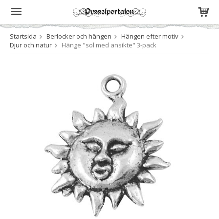
Startsida
Berlocker och hängen
Hängen efter motiv
Produkten har blivit tillagd i varukorgen
Djur och natur
Hänge "sol med ansikte" 3-pack