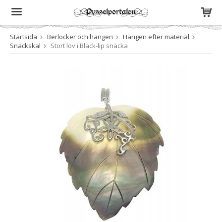
Startsida
Berlocker och hängen
Hängen efter material
Produkten har blivit tillagd i varukorgen
Snäckskal
Stort löv i Black-lip snäcka