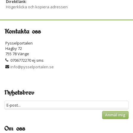
Direktlänk:
Högerklicka och kopiera adressen
Kontakta oss
Pysselportalen
Hagby 72
755 78 Vänge
0706772270 ej sms
info@pysselportalen.se
Nyhetsbrev
Anmäl mig
Om oss