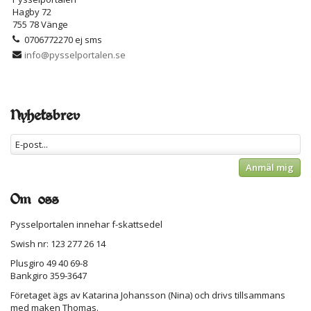
Hagby 72
755 78 Vänge
0706772270 ej sms
info@pysselportalen.se
Nyhetsbrev
Anmäl mig
Om oss
Pysselportalen innehar f-skattsedel
Swish nr: 123 277 26 14
Plusgiro 49 40 69-8
Bankgiro 359-3647
Företaget ägs av Katarina Johansson (Nina) och drivs tillsammans
med maken Thomas.