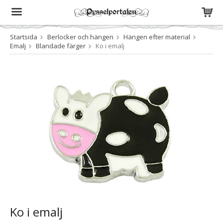
Startsida
Berlocker och hängen
Hängen efter material
Produkten har blivit tillagd i varukorgen
Emalj
Blandade färger
Ko i emalj
Ko i emalj