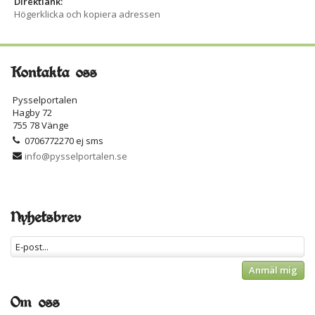
Direktlänk:
Högerklicka och kopiera adressen
Kontakta oss
Pysselportalen
Hagby 72
755 78 Vänge
0706772270 ej sms
info@pysselportalen.se
Nyhetsbrev
Anmäl mig
Om oss