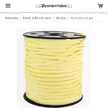
Startsida
Band, tråd och wire
Mocka
Mockaband gul
Produkten har blivit tillagd i varukorgen